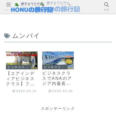
メニュー
検索
ムンバイ
ビジネスクラス
ビジネスクラス
ビジネスクラ
【エアインデ
スでANAのア
ィアビジネス
ジア内最長フ
クラス】フル
ライトを使い
フラットシー
2025.05.21
2025.05.09
成田からムン
トの小型機で
バイへ
ムンバイから
シンガポール
スポンサーリンク
へ