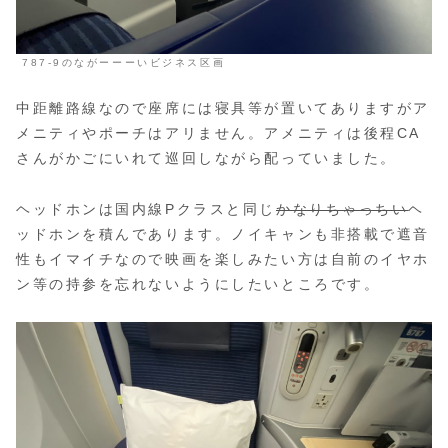
787-9のながーーーいビジネス区画
中距離路線なので座席には寝具等が置いてありますがア
メニティやポーチはアリません。アメニティは後程CA
さんがかごにいれて巡回しながら配っていました。
ヘッドホンは国内線Pクラスと同じ
かなりちゃっちい
ヘ
ッドホンを積んであります。ノイキャンも非搭載で遮音
性もイマイチなので映画を楽しみたい方は自前のイヤホ
ン等の持参を忘れないようにしたいところです。