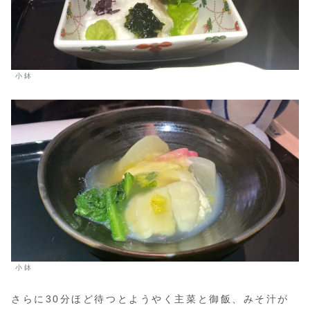
小鉢
小鉢
さらに30分ほど待つとようやく主菜と御飯、みそ汁が