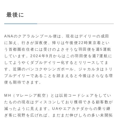
最後に
ANAのクアラルンプール便は、現在はデイリーの成田
に加え、行きが深夜便、帰りは午後便22時東京着とい
う首都圏在住者には受けのよさそうな羽田便を週5運航
しています。2024年9月からはこの羽田便を週7運航に
してようやくダブルデイリー化するとリリースしてま
す。近隣のバンコクやシンガポール、ジャカルタはトリ
プルデイリーであることを踏まえると今後はさらなる増
便も期待できます。
MH（マレーシア航空）とは以前コードシェアをしてい
たものの現在はディスコンしており獲得できる顧客数が
減ったように見えます。UAやエアカナダからの乗り継
ぎ客に視野を広げれば、まだまだ伸びしろの多い未開拓