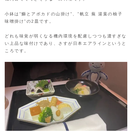
小鉢は”鰤とアボカドの山掛け”、”帆立 蕪 湯葉の柚子
味噌掛け”の2皿です。
どれも味覚が弱くなる機内環境を配慮しつつも濃すぎな
い上品な味付けであり、さすが日本エアラインというと
ころです。