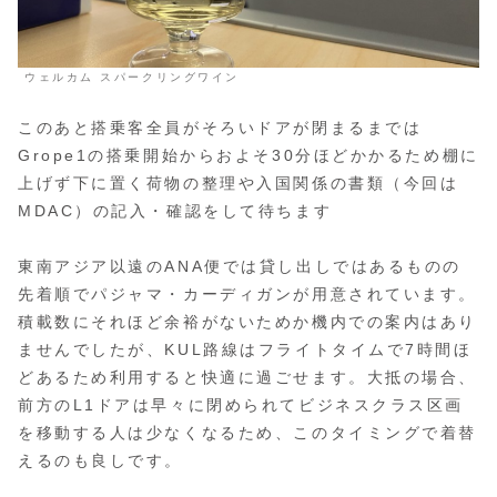
ウェルカム スパークリングワイン
このあと搭乗客全員がそろいドアが閉まるまでは
Grope1の搭乗開始からおよそ30分ほどかかるため棚に
上げず下に置く荷物の整理や入国関係の書類（今回は
MDAC）の記入・確認をして待ちます
東南アジア以遠のANA便では貸し出しではあるものの
先着順でパジャマ・カーディガンが用意されています。
積載数にそれほど余裕がないためか機内での案内はあり
ませんでしたが、KUL路線はフライトタイムで7時間ほ
どあるため利用すると快適に過ごせます。大抵の場合、
前方のL1ドアは早々に閉められてビジネスクラス区画
を移動する人は少なくなるため、このタイミングで着替
えるのも良しです。