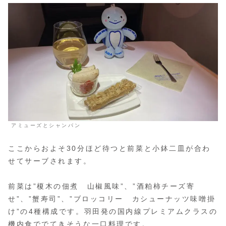
アミューズとシャンパン
ここからおよそ30分ほど待つと前菜と小鉢二皿が合わ
せてサーブされます。
前菜は”榎木の佃煮 山椒風味”、”酒粕柿チーズ寄
せ”、”蟹寿司”、”ブロッコリー カシューナッツ味噌掛
け”の4種構成です。羽田発の国内線プレミアムクラスの
機内食ででてきそうな一口料理です。