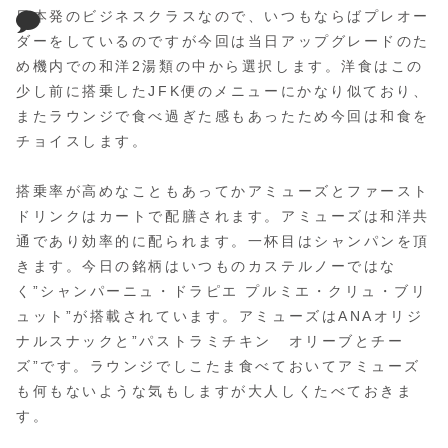
日本発のビジネスクラスなので、いつもならばプレオー
ダーをしているのですが今回は当日アップグレードのた
め機内での和洋2湯類の中から選択します。洋食はこの
少し前に搭乗したJFK便のメニューにかなり似ており、
またラウンジで食べ過ぎた感もあったため今回は
和食
を
チョイスします。
搭乗率が高めなこともあってかアミューズとファースト
ドリンクはカートで配膳されます。アミューズは和洋共
通であり効率的に配られます。一杯目はシャンパンを頂
きます。今日の銘柄はいつものカステルノーではな
く”シャンパーニュ・ドラピエ プルミエ・クリュ・ブリ
ュット”が搭載されています。アミューズはANAオリジ
ナルスナックと”パストラミチキン オリーブとチー
ズ”です。ラウンジでしこたま食べておいてアミューズ
も何もないような気もしますが大人しくたべておきま
す。