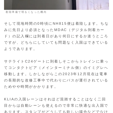
着陸準備で明るくなった機内
そして現地時間の0時頃にNH815便は着陸します。ちな
みに先日より必須となったMDAC（デジタル到着カー
ド）の記入欄には到着日があり何日にするか迷うところ
ですが、どちらにしていても問題なく入国はできている
ようであります。
サテライトC24ゲートに到着しそこからトレインに乗っ
てコンタクトピア（メインターミナル側）のイミグレへ
移動します。しかしながらこの2023年12月現在は電車
の長期的な改修工事中で代わりにバスが運行されている
ためやや時間がかかります。
KLIAの入国レーンはそれほど混雑することはなく二回
目からは自動レーンも使えるので非常に快適な出入国で
あります。スタンプがどうしても欲しい場合などでなけ