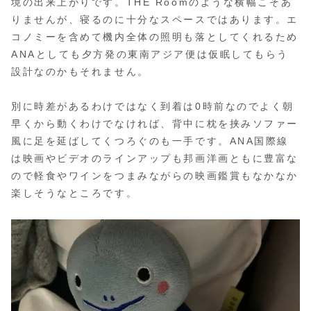
境の出来上がりです。THE Roomのような横幅こそあ
りませんが、寝るのに十分なスペースではあります。エ
コノミーを含めて機内全体の照明も落としてくれるため
ANAとしても夕方発の東南アジア便は仮眠してもらう
設計なのかもそれません。
別に時差があるわけではなく到着は0時前なのでよく朝
早くから動くわけでなければ、背中に枕を挟みソファー
風に足を延ばしてくつろぐのも一手です。ANA国際線
は映画やビデオのラインアップも邦画洋画ともに豊富な
ので軽食やワインをつまみながらの映画鑑賞もなかなか
楽しそうなところです。